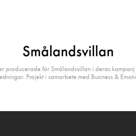
Smålandsvillan
er producerade för Smålandsvillan i deras kampan
edningar. Projekt i samarbete med Business & Emoti